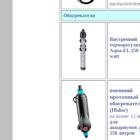
распылителе
Обогреватели
Внутренний
терморегуля
Aqua-EL
25
0
watt
внешний
проточный
обогревате
(
Hidor)
на шланг 12 
для
аквариумов 
250 литров