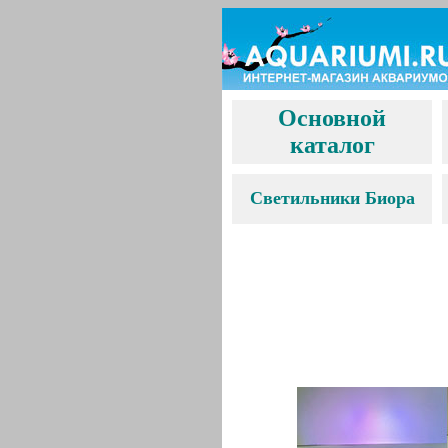
Основной
каталог
С
ветильники Биора