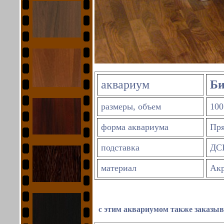
аквариум
Би
размеры, объем
1
00
форма аквариума
Пря
подставка
ДС
материал
Акр
с этим аквариумом также заказыв