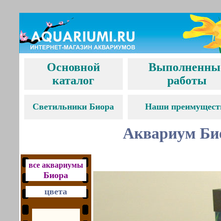
Основной
Выполненны
каталог
работы
С
ветильники Биора
Наши преимущест
Аквариум Био
все аквариумы
Биора
цвета