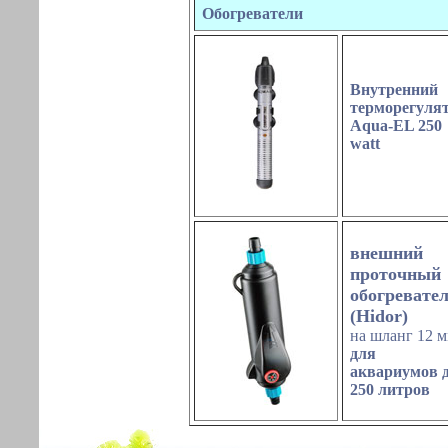
Обогреватели
Внутренний
терморегуля
Aqua-EL
25
0
watt
внешний
проточный
обогревате
(
Hidor)
на шланг 12 
для
аквариумов 
250 литров