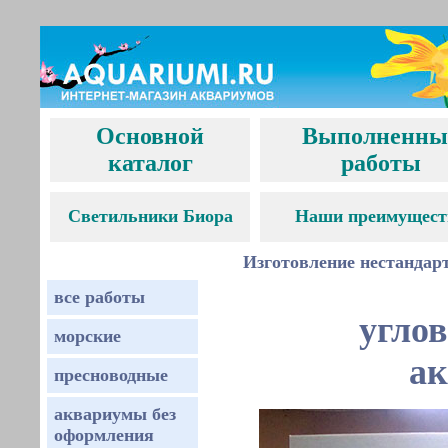
Основной
Выполненны
каталог
работы
С
ветильники Биора
Наши преимущест
Изготовление нестандар
все работы
угло
морские
ак
пресноводные
аквариумы без
оформления