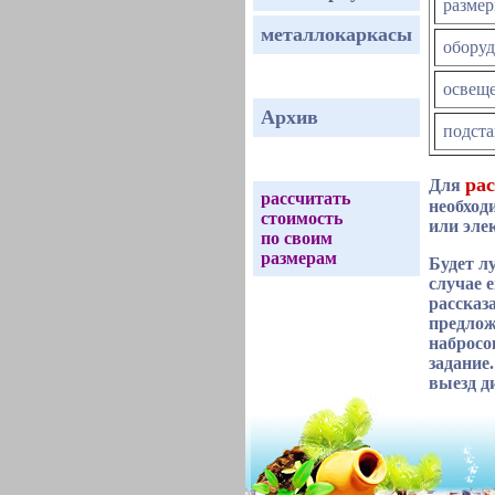
размер
металлокаркасы
обору
освещ
Архив
подста
рас
Для
рассчитать
необход
стоимость
или эле
по своим
размерам
Будет л
случае 
рассказ
предлож
набросо
задание
выезд д