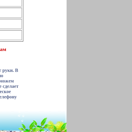
рам
т руки. В
но
 можем
е сделает
еское
телефону