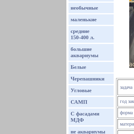
необычные
маленькие
средние
150-400 л.
большие
аквариумы
Белые
Черепашники
задача
Угловые
год за
САМП
форма
С фасадами
МДФ
матер
не аквариумы