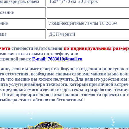
ы аквариума, объем
160*45*70 см 20 литров
дование
ение
люминесцентные лампы Т8 2/36
w
вка
ДСП черный
чета
по индивидуальным разме
стоимости изготовления
имо связаться с нами по телефону или
ктронной почте
Е-mail:
7683010@mail.ru
учше, если вы имеете чертеж будущего изделия или рисунок о
его отсутствия, необходимо своими словами максимально пол
ать что именно вы хотите получить. Для вашего удобства мы
ить услуги дизайнера-технолога, который при личной встреч
к предполагаемого изделия из оргстекла и разработает технич
. После предварительно согласования стоимости проекта по 
изайнера станет абсолютно бесплатным!