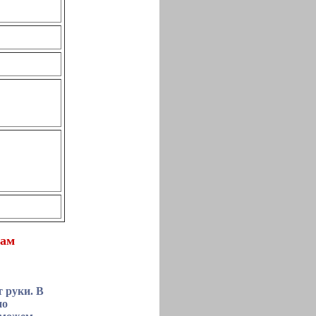
рам
т руки. В
но