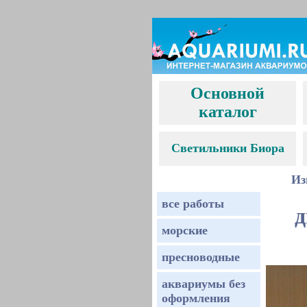
Основной
каталог
С
ветильники Биора
Из
все работы
д
морские
пресноводные
аквариумы без
оформления