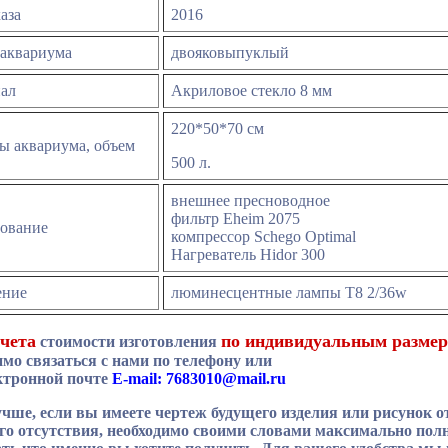
каза
2016
 аквариума
двояковыпуклый
иал
Акриловое стекло 8 мм
220*50*70 см
ы аквариума, объем
500 л.
внешнее пресноводное
фильтр
Eheim 2075
дование
компрессор
Schego Optimal
Нагреватель
Hidor 300
ение
люминесцентные лампы Т8 2/36
w
чета
по индивидуальным разме
стоимости изготовления
имо связаться с нами по телефону или
ктронной почте
Е-mail:
7683010@mail.ru
учше, если вы имеете чертеж будущего изделия или рисунок о
его отсутствия, необходимо своими словами максимально пол