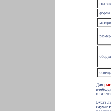
год за
форма
матер
размер
обору
освещ
рас
Для
необход
или эле
Будет л
случае 