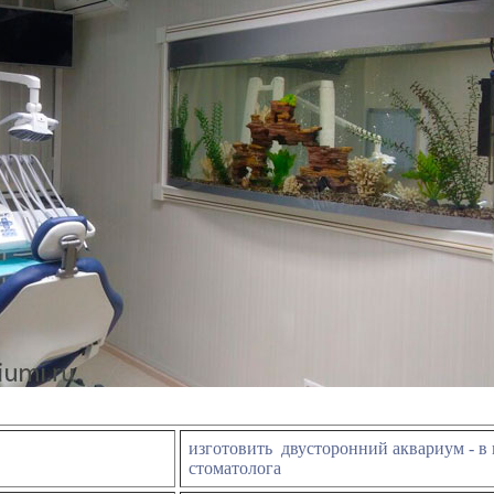
изготовить двусторонний аквариум
-
в
стоматолога