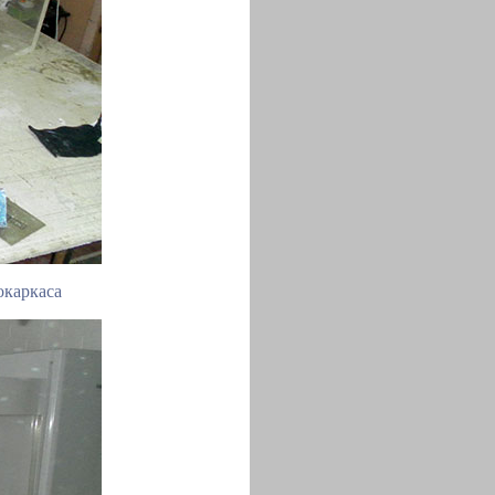
окаркаса