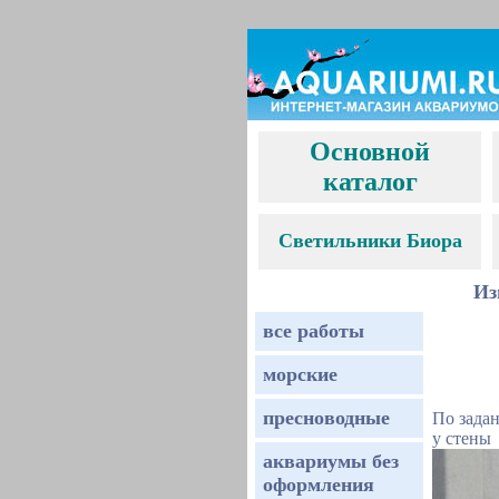
Основной
каталог
С
ветильники Биора
Из
все работы
морские
пресноводные
По зада
у стены
аквариумы без
оформления