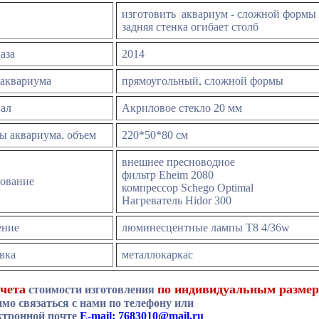
изготовить аквариум
-
сложной формы
задняя стенка огибает столб
каза
2014
 аквариума
прямоугольный, сложной формы
иал
Акриловое стекло 20 мм
ы аквариума, объем
220*50*80 см
внешнее пресноводное
фильтр
Eheim 20
80
дование
компрессор
Schego Optimal
Нагреватель
Hidor 300
ение
люминесцентные лампы Т8 4/36
w
вка
металлокаркас
чета
по индивидуальным разме
стоимости изготовления
имо связаться с нами по телефону или
ктронной почте
Е-mail:
7683010@mail.ru