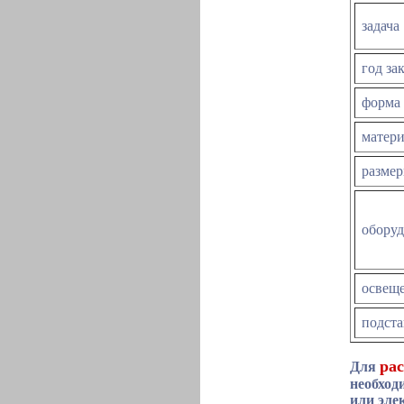
задача
год за
форма
матер
размер
обору
освещ
подста
рас
Для
необход
или эле