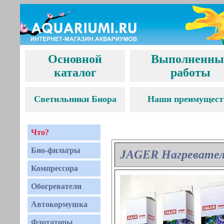
Основной
Выполненны
каталог
работы
С
ветильники Биора
Наши преимущест
Что?
Био-фильтры
JAGER Нагревате
Компрессора
Обогреватели
Автокормушка
Флотаторы