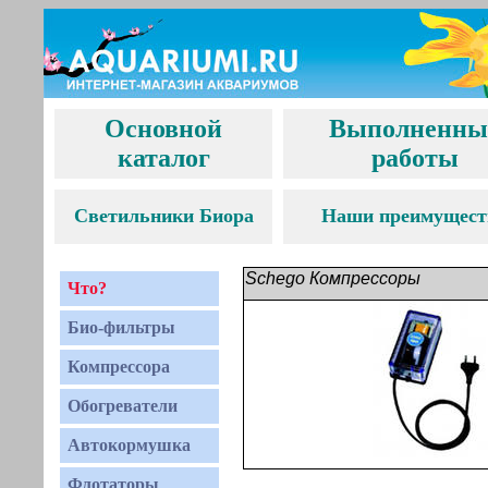
Основной
Выполненны
каталог
работы
С
ветильники Биора
Наши преимущест
Schego Компрессоры
Что?
Био-фильтры
Компрессора
Обогреватели
Автокормушка
Флотаторы