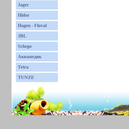
Jager
Hidor
Hagen - Fluval
JBL
Schego
Аквамедик
Tetra
TUNZE