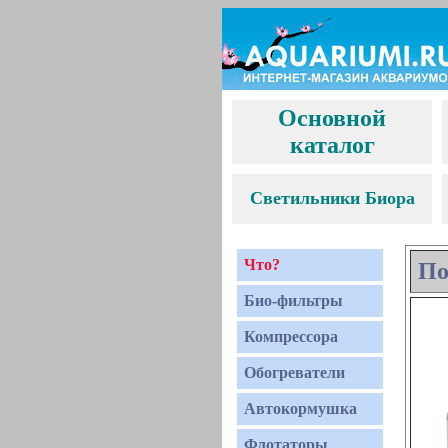
Основной
каталог
С
ветильники Биора
Что?
По
Био-фильтры
Компрессора
Обогреватели
Автокормушка
Флотаторы