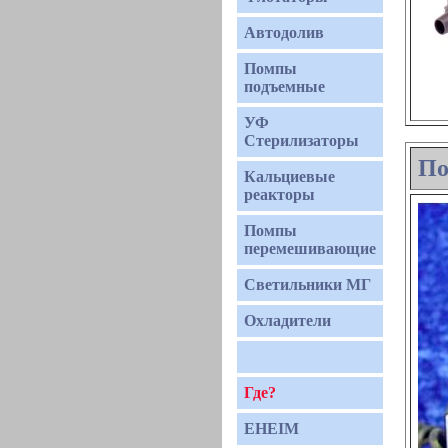
Автодолив
Помпы
подъемные
УФ
Стерилизаторы
По
Кальциевые
реакторы
Помпы
перемешивающие
Светильники МГ
Охладители
Где?
EHEIM