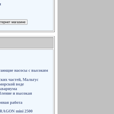
м
гающие насосы с высоким
ских частей, Мальтус
морской воде
аквариума
бление и высокая
мная работа
DRAGON mini 2500